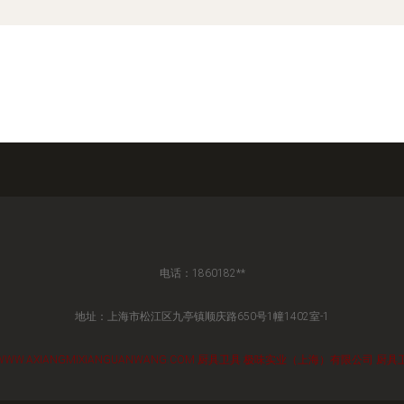
电话：1860182**
地址：上海市松江区九亭镇顺庆路650号1幢1402室-1
WWW.AXIANGMIXIANGUANWANG.COM
厨具卫具
极味实业（上海）有限公司
厨具