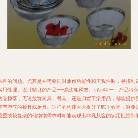
头疼的问题。尤其是在需要同时兼顾功能性和美观性时，寻找到
性强、设计精良的产品——高边粗网篮。\n\n## 一、产品特色
物品掉落，无论放置厨具、餐具，还是归置卫浴用品，都能提供
有湿气的餐具或厨具。这样的构建大大提升了晾干效率，避免霉
较重或较复杂的储物物需求时却能表现出非凡从容的实用性控制