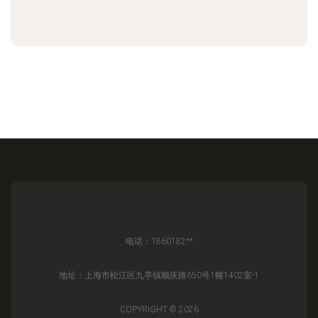
电话：1860182**
地址：上海市松江区九亭镇顺庆路650号1幢1402室-1
COPYRIGHT © 2026