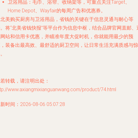
卫浴用品
：毛巾、浴帘、收纳架等，可重点关注Target、
Home Depot、Wayfair的每周广告和优惠券。
在北美购买厨房与卫浴用品，省钱的关键在于信息灵通与耐心等
待。将“北美省钱快报”等平台作为信息中枢，结合品牌官网直邮、
利网站和信用卡优惠，并瞄准年度大促时机，你就能用最少的预
算，装备出最高效、最舒适的厨卫空间，让日常生活充满质感与
喜。
如若转载，请注明出处：
ttp://www.axiangmixianguanwang.com/product/74.html
新时间：2026-08-06 05:07:28