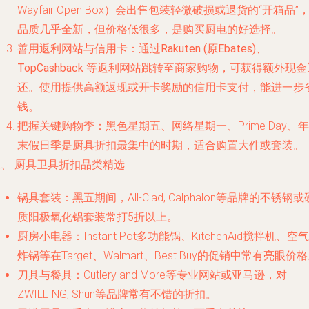
Wayfair Open Box）会出售包装轻微破损或退货的“开箱品”
品质几乎全新，但价格低很多，是购买厨电的好选择。
善用返利网站与信用卡
：通过
Rakuten (原Ebates)
、
TopCashback
等返利网站跳转至商家购物，可获得额外现金
还。使用提供高额返现或开卡奖励的信用卡支付，能进一步
钱。
把握关键购物季
：黑色星期五、网络星期一、Prime Day、年
末假日季是厨具折扣最集中的时期，适合购置大件或套装。
三、 厨具卫具折扣品类精选
锅具套装
：黑五期间，All-Clad, Calphalon等品牌的不锈钢或
质阳极氧化铝套装常打5折以上。
厨房小电器
：Instant Pot多功能锅、KitchenAid搅拌机、空气
炸锅等在Target、Walmart、Best Buy的促销中常有亮眼价
刀具与餐具
：Cutlery and More等专业网站或亚马逊，对
ZWILLING, Shun等品牌常有不错的折扣。