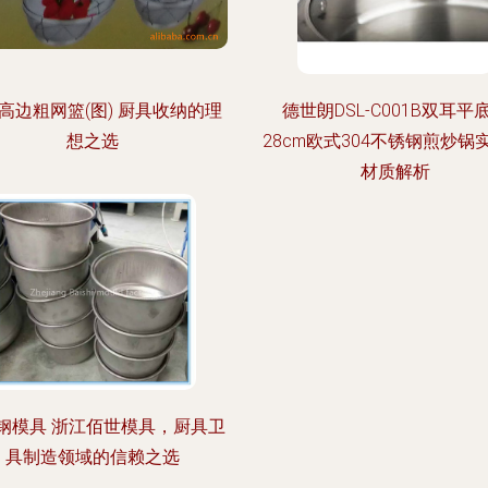
高边粗网篮(图) 厨具收纳的理
德世朗DSL-C001B双耳平
想之选
28cm欧式304不锈钢煎炒锅
材质解析
钢模具 浙江佰世模具，厨具卫
具制造领域的信赖之选