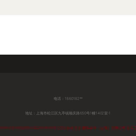
电话：1860182**
地址：上海市松江区九亭镇顺庆路650号1幢1402室-1
WWW.AXIANGMIXIANGUANWANG.COM
厨具卫具
极味实业（上海）有限公司
厨具