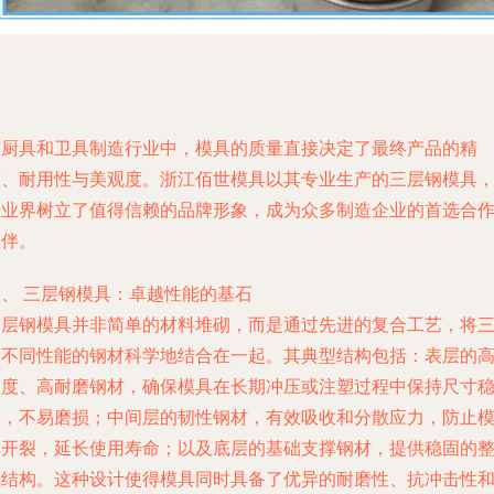
在厨具和卫具制造行业中，模具的质量直接决定了最终产品的精
度、耐用性与美观度。浙江佰世模具以其专业生产的三层钢模具
在业界树立了值得信赖的品牌形象，成为众多制造企业的首选合
伙伴。
一、 三层钢模具：卓越性能的基石
三层钢模具并非简单的材料堆砌，而是通过先进的复合工艺，将
种不同性能的钢材科学地结合在一起。其典型结构包括：表层的
硬度、高耐磨钢材，确保模具在长期冲压或注塑过程中保持尺寸
定，不易磨损；中间层的韧性钢材，有效吸收和分散应力，防止
具开裂，延长使用寿命；以及底层的基础支撑钢材，提供稳固的
体结构。这种设计使得模具同时具备了优异的耐磨性、抗冲击性