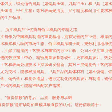
整体强度，特别适合厨具（如锅具压铸、刀具冲压）和卫具（如
龙头铸造、部件注塑）等对表面光洁度、尺寸精度和耐用性要求
高的生产领域。
二、 浙江模具产业优势与佰世模具的专精之路
浙江省作为中国模具制造的重要基地，拥有完善的产业链、雄厚
技术积累和活跃的市场生态。佰世模具深耕于此，充分利用地域
势，汇聚了精湛的工艺技术与丰富的行业经验。公司不仅注重引
先进的数控加工中心、精密测量设备等硬件，更在模具设计、热
理工艺和表面处理技术上持续研发创新。其对三层钢复合工艺的
握尤为突出，能够根据厨具、卫具产品的具体材料（如不锈钢、
合金、铜合金）和复杂造型，进行定制化的模具设计与制造，确
生产出的模具性能精准匹配客户需求。
、 “值得信赖”的背后：品质、服务与承诺
“值得信赖”是市场对佰世模具最直接的认可。这份信赖源于：