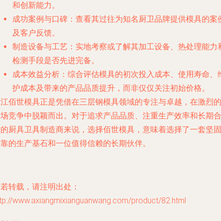
和创新能力。
成功案例与口碑
：查看其过往为知名厨卫品牌提供模具的案
及客户反馈。
制造设备与工艺
：实地考察或了解其加工设备、热处理能力
检测手段是否先进完备。
成本效益分析
：综合评估模具的初次投入成本、使用寿命、
护成本及带来的产品品质提升，而非仅仅关注初始价格。
浙江佰世模具正是凭借在三层钢模具领域的专注与卓越，在激烈
市场竞争中脱颖而出。对于追求产品品质、注重生产效率和长期
作的厨具卫具制造商来说，选择佰世模具，意味着选择了一套坚
可靠的生产基石和一位值得信赖的长期伙伴。
如若转载，请注明出处：
ttp://www.axiangmixianguanwang.com/product/82.html